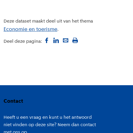
Deze dataset maakt deel uit van het thema
Economie en toerisme
Deel deze pagina:
Colofon
Contact
Heeft u een vraag en kunt u het antwoord
niet vinden op deze site? Neem dan contact
met ons op.