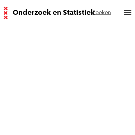
Onderzoek en Statistiek
Zoeken
Bevolking
gemeenten
sinds 1795