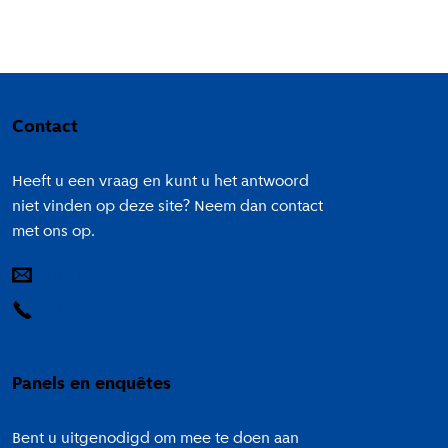
Colofon
Contact
Heeft u een vraag en kunt u het antwoord
niet vinden op deze site? Neem dan contact
met ons op.
E-mail
14 020
Panels en enquêtes
Bent u uitgenodigd om mee te doen aan