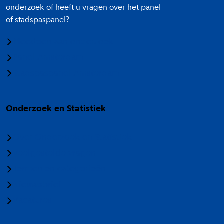
onderzoek of heeft u vragen over het panel
of stadspaspanel?
Meedoen aan onderzoek
Panel Amsterdam
Stadspaspanel Amsterdam
Onderzoek en Statistiek
Over Onderzoek en Statistiek
Veelgestelde vragen
Termen en categorieën
Nieuwsbrief
Vacatures