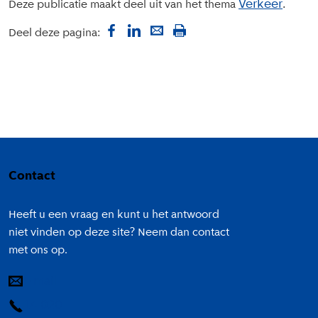
Verkeer
Deze publicatie maakt deel uit van het thema
Deel deze pagina:
Colofon
Contact
Heeft u een vraag en kunt u het antwoord
niet vinden op deze site? Neem dan contact
met ons op.
E-mail
14 020