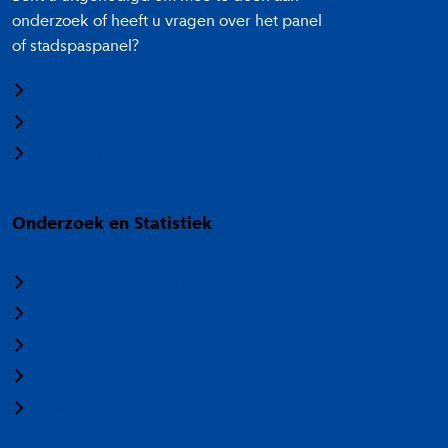
onderzoek of heeft u vragen over het panel
of stadspaspanel?
Meedoen aan onderzoek
Panel Amsterdam
Stadspaspanel Amsterdam
Onderzoek en Statistiek
Over Onderzoek en Statistiek
Veelgestelde vragen
Termen en categorieën
Nieuwsbrief
Vacatures