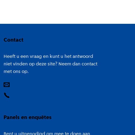
Colofon
Contact
Heeft u een vraag en kunt u het antwoord
niet vinden op deze site? Neem dan contact
met ons op.
E-mail
14 020
Panels en enquêtes
Bent u uitgenodigd om mee te doen aan