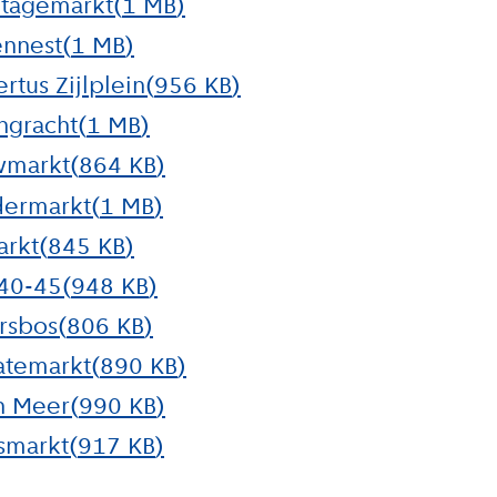
itagemarkt
(
1 MB
)
ennest
(
1 MB
)
rtus Zijlplein
(
956 KB
)
ngracht
(
1 MB
)
uwmarkt
(
864 KB
)
dermarkt
(
1 MB
)
arkt
(
845 KB
)
 40-45
(
948 KB
)
ersbos
(
806 KB
)
atemarkt
(
890 KB
)
en Meer
(
990 KB
)
asmarkt
(
917 KB
)