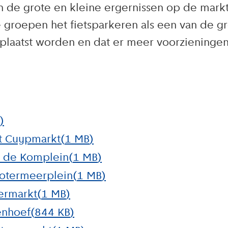
n de grote en kleine ergernissen op de mark
 groepen het fietsparkeren als een van de g
plaatst worden en dat er meer voorzieningen
)
rt Cuypmarkt
(
1 MB
)
n de Komplein
(
1 MB
)
lotermeerplein
(
1 MB
)
ermarkt
(
1 MB
)
enhoef
(
844 KB
)