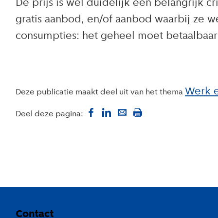
De prijs is wel duidelijk een belangrijk
gratis aanbod, en/of aanbod waarbij ze w
consumpties: het geheel moet betaalbaar 
Werk 
Deze publicatie maakt deel uit van het thema
Deel deze pagina:
Colofon
Contact