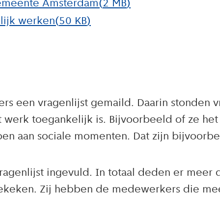
 Gemeente Amsterdam
(
2 MB
)
lijk werken
(
50 KB
)
s een vragenlijst gemaild. Daarin stonden 
 werk toegankelijk is. Bijvoorbeeld of ze h
 aan sociale momenten. Dat zijn bijvoorbeel
agenlijst ingevuld. In totaal deden er mee
keken. Zij hebben de medewerkers die mee