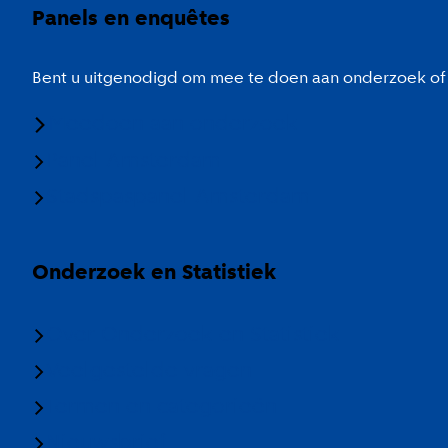
Panels en enquêtes
Bent u uitgenodigd om mee te doen aan onderzoek of 
Meedoen aan onderzoek
Panel Amsterdam
Stadspaspanel Amsterdam
Onderzoek en Statistiek
Over Onderzoek en Statistiek
Veelgestelde vragen
Termen en categorieën
Nieuwsbrief