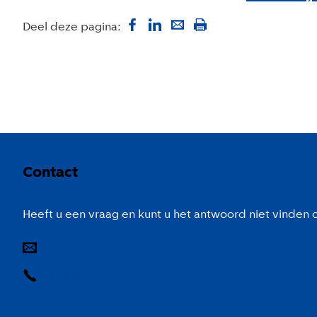
Deel deze pagina:
Colofon
Contact
Heeft u een vraag en kunt u het antwoord niet vinden
E-mail
14 020