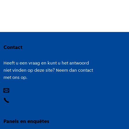
Colofon
Contact
Heeft u een vraag en kunt u het antwoord
niet vinden op deze site? Neem dan contact
met ons op.
E-mail
14 020
Panels en enquêtes