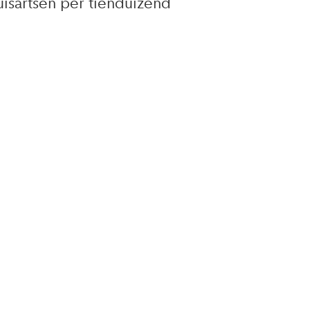
isartsen per tienduizend