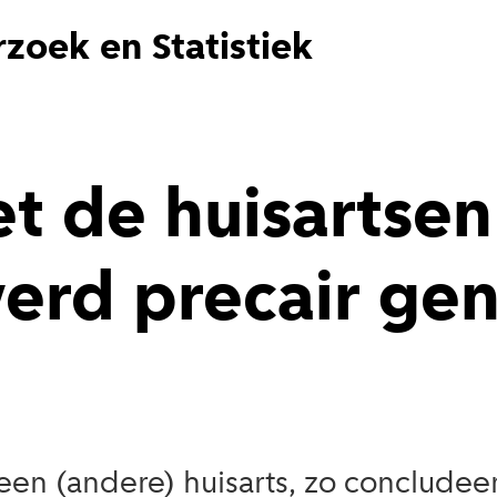
zoek en Statistiek
et de huisartsen
erd precair g
een (andere) huisarts, zo conclud