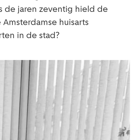
 de jaren zeventig hield de
e Amsterdamse huisarts
rten in de stad?