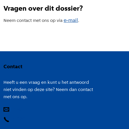
Vragen over dit dossier?
e‑mail
Neem contact met ons op via
.
Colofon
Contact
Heeft u een vraag en kunt u het antwoord
niet vinden op deze site? Neem dan contact
met ons op.
E-mail
14 020