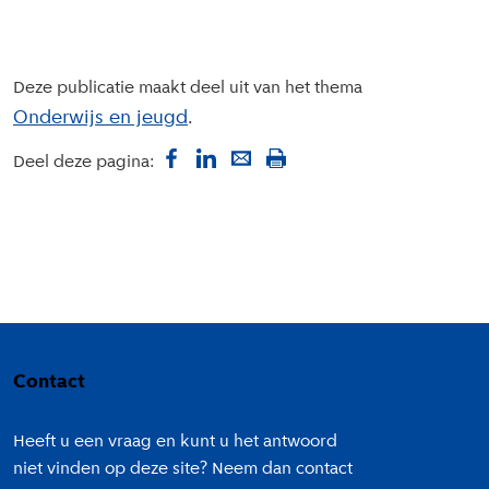
Deze publicatie maakt deel uit van het thema
Onderwijs en jeugd
Deel deze pagina:
Colofon
Contact
Heeft u een vraag en kunt u het antwoord
niet vinden op deze site? Neem dan contact