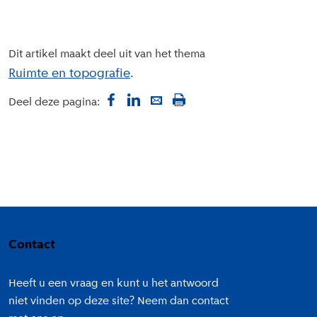
Dit artikel maakt deel uit van het thema
Ruimte en topografie
Deel deze pagina:
Colofon
Contact
Heeft u een vraag en kunt u het antwoord
niet vinden op deze site? Neem dan contact