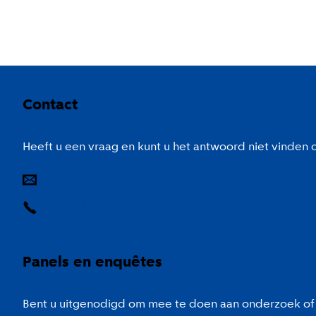
Colofon
Contact
Heeft u een vraag en kunt u het antwoord niet vinden
E-mail
14 020
Panels en enquêtes
Bent u uitgenodigd om mee te doen aan onderzoek of 