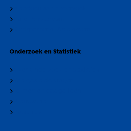
Meedoen aan onderzoek
Panel Amsterdam
Stadspaspanel Amsterdam
Onderzoek en Statistiek
Over Onderzoek en Statistiek
Veelgestelde vragen
Termen en categorieën
Nieuwsbrief
Vacatures